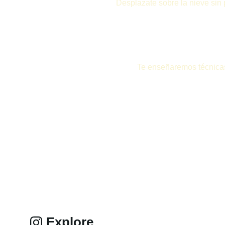
Desplazate sobre la nieve sin 
Te enseñaremos técnicas d
Explore