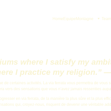
Home
Equipe
Montagne
Team
ums where I satisfy my ambit
ere I practice my religion.”
 —
ue de certaines activités. La via ferrata vous permettra de vous
era vers des sensations que vous n'avez jamais ressenties aupar
sser en via ferrata, de la manière la plus sûre et la plus effi
sations qui, croyez-nous, risquent de devenir une véritable add