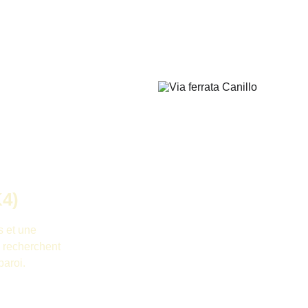
K4)
s et une 
 recherchent 
paroi.